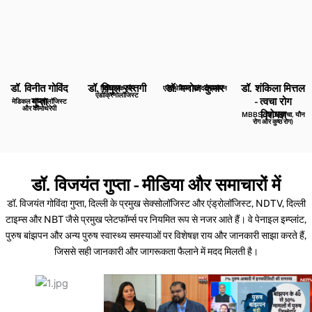
डॉ. विनीत गोविंद
डॉ. विपुल रस्तगी
डॉ. मनोज कुमार
डॉ. शंकिला मित्तल
चिकित्सक और
एनेस्थेटिस्ट एवं दर्द प्रबंधन
एंडोक्रिनोलॉजिस्ट
गुप्ता
- त्वचा रोग
मेडिकल ऑन्कोलॉजिस्ट
और कीमोथेरेपी
विशेषज्ञ
MBBS, MD (त्वचा, यौन
रोग और कुष्ठ रोग)
डॉ. विजयंत गुप्ता - मीडिया और समाचारों में
डॉ. विजयंत गोविंदा गुप्ता, दिल्ली के प्रमुख सेक्सोलॉजिस्ट और एंड्रोलॉजिस्ट, NDTV, दिल्ली
टाइम्स और NBT जैसे प्रमुख प्लेटफॉर्म्स पर नियमित रूप से नजर आते हैं। वे पेनाइल इम्प्लांट,
पुरुष बांझपन और अन्य पुरुष स्वास्थ्य समस्याओं पर विशेषज्ञ राय और जानकारी साझा करते हैं,
जिससे सही जानकारी और जागरूकता फैलाने में मदद मिलती है।