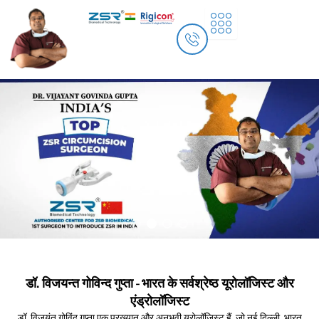
Skip
to
content
डॉ. विजयन्त गोविन्द गुप्ता - भारत के सर्वश्रेष्ठ यूरोलॉजिस्ट और
एंड्रोलॉजिस्ट
डॉ. विजयंत गोविंद गुप्ता एक प्रख्यात और अनुभवी यूरोलॉजिस्ट हैं, जो नई दिल्ली, भारत