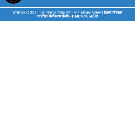
k
a
n
e
m
r
कॉपीराइट © 2024 |
डॉ. विजयंत गोविंदा गुप्ता
| सभी अधिकार सुरक्षित |
दिल्ली मेडिकल
काउंसिल पंजीकरण संख्या – DMC/R/05839