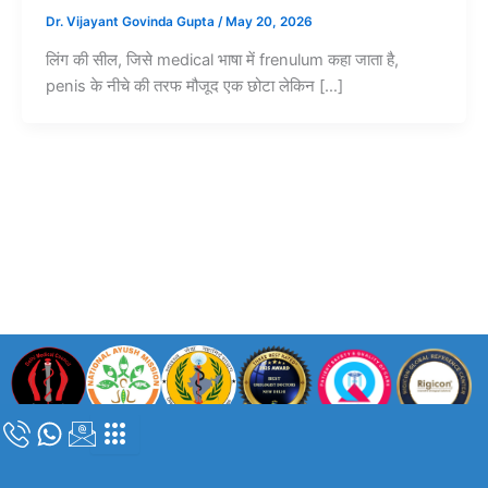
Dr. Vijayant Govinda Gupta
/
May 20, 2026
लिंग की सील, जिसे medical भाषा में frenulum कहा जाता है,
penis के नीचे की तरफ मौजूद एक छोटा लेकिन […]
कॉपीराइट © 2024 |
डॉ. विजयंत गोविंदा गुप्ता
| सभी अधिकार सुरक्षित |
दिल्ली मेडिकल
काउंसिल पंजीकरण संख्या – DMC/R/05839