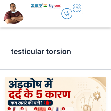
Skip
to
content
testicular torsion