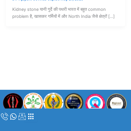
Kidney stone यानी गुर्दे की पथरी भारत में बहुत common
problem है, खासकर गर्मियों में और North India जैसे क्षेत्रों […]
कॉपीराइट © 2024 |
डॉ. विजयंत गोविंदा गुप्ता
| सभी अधिकार सुरक्षित |
दिल्ली मेडिकल
काउंसिल पंजीकरण संख्या – DMC/R/05839