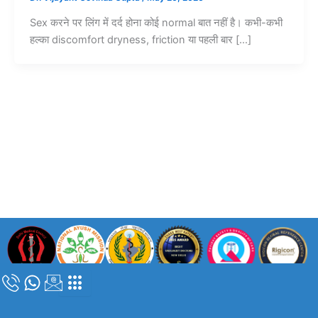
Sex करने पर लिंग में दर्द होना कोई normal बात नहीं है। कभी-कभी
हल्का discomfort dryness, friction या पहली बार […]
कॉपीराइट © 2024 |
डॉ. विजयंत गोविंदा गुप्ता
| सभी अधिकार सुरक्षित |
दिल्ली मेडिकल
काउंसिल पंजीकरण संख्या – DMC/R/05839