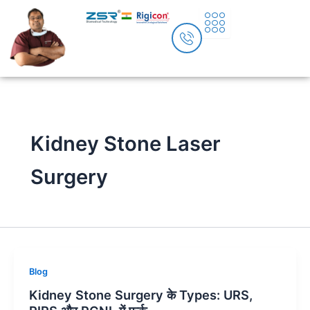
Skip
to
content
Kidney Stone Laser
Surgery
Blog
Kidney Stone Surgery के Types: URS,