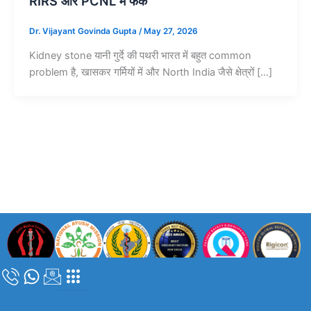
RIRS और PCNL में फर्क
Dr. Vijayant Govinda Gupta
/
May 27, 2026
Kidney stone यानी गुर्दे की पथरी भारत में बहुत common
problem है, खासकर गर्मियों में और North India जैसे क्षेत्रों […]
कॉपीराइट © 2024 |
डॉ. विजयंत गोविंदा गुप्ता
| सभी अधिकार सुरक्षित |
दिल्ली मेडिकल
काउंसिल पंजीकरण संख्या – DMC/R/05839