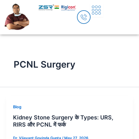
Skip
to
content
PCNL Surgery
Blog
Kidney Stone Surgery के Types: URS,
RIRS और PCNL में फर्क
Dr. Vijayant Govinda Gupta
/
May 27, 2026