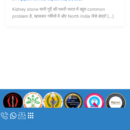
Kidney stone यानी गुर्दे की पथरी भारत में बहुत common
problem है, खासकर गर्मियों में और North India जैसे क्षेत्रों […]
कॉपीराइट © 2024 |
डॉ. विजयंत गोविंदा गुप्ता
| सभी अधिकार सुरक्षित |
दिल्ली मेडिकल
काउंसिल पंजीकरण संख्या – DMC/R/05839