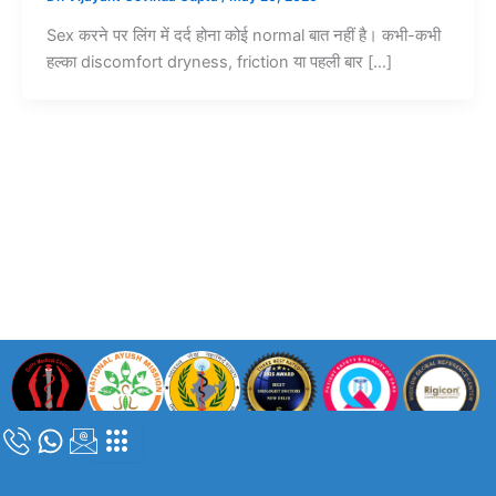
Sex करने पर लिंग में दर्द होना कोई normal बात नहीं है। कभी-कभी
हल्का discomfort dryness, friction या पहली बार […]
कॉपीराइट © 2024 |
डॉ. विजयंत गोविंदा गुप्ता
| सभी अधिकार सुरक्षित |
दिल्ली मेडिकल
काउंसिल पंजीकरण संख्या – DMC/R/05839